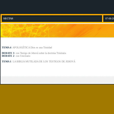
SECTAS
07-08-2
TEMA 4
: APOLOGÉTICA Dios es una Trinidad
DEBATE 3
: con Testigo de Jehová sobre la doctrina Trinitaria
DEBATE 2
: con Unicitario
TEMA 1
: LA BIBLIA MUTILADA DE LOS TESTIGOS DE JEHOVÁ