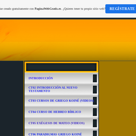
REGÍSTRATE
fue creado gratuitamente con
PaginaWebGratis.es
. ¿Quieres tener tu propio sitio web?
INTRODUCCIÓN
CT02 INTRODUCCIÓN AL NUEVO
TESTAMENTO
CT03 CURSOS DE GRIEGO KOINÉ (VIDEOS)
CT04 CURSO DE HEBREO BÍBLICO
CT05 EXÉGESIS DE MATEO (VIDEOS)
CT06 PARADIGMAS GRIEGO KOINÉ