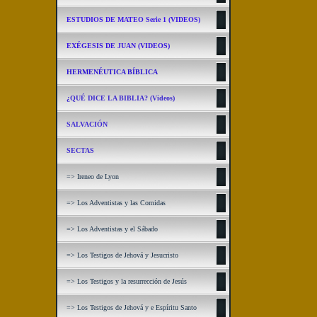
ESTUDIOS DE MATEO Serie 1 (VIDEOS)
EXÉGESIS DE JUAN (VIDEOS)
HERMENÉUTICA BÍBLICA
¿QUÉ DICE LA BIBLIA? (Videos)
SALVACIÓN
SECTAS
=> Ireneo de Lyon
=> Los Adventistas y las Comidas
=> Los Adventistas y el Sábado
=> Los Testigos de Jehová y Jesucristo
=> Los Testigos y la resurrección de Jesús
=> Los Testigos de Jehová y e Espíritu Santo