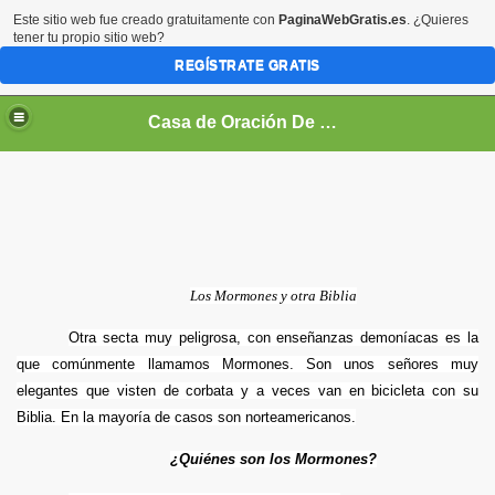
Este sitio web fue creado gratuitamente con
PaginaWebGratis.es
. ¿Quieres
tener tu propio sitio web?
REGÍSTRATE GRATIS
Casa de Oración De Daniel Flores Perez Zeledon Costa Rica
O TESTAMENTO
 (VIDEOS)
Los Mormones y otra Biblia
CO
Otra secta muy peligrosa, con enseñanzas demoníacas es la
EOS)
que comúnmente llamamos Mormones. Son unos señores muy
elegantes que visten de corbata y a veces van en bicicleta con su
NÉ
Biblia. En la mayoría de casos son norteamericanos.
¿Quiénes son los Mormones?