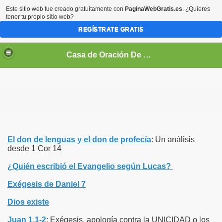
Este sitio web fue creado gratuitamente con
PaginaWebGratis.es
. ¿Quieres
tener tu propio sitio web?
REGÍSTRATE GRATIS
Casa de Oración De Daniel Flores Perez Zeledon Costa Rica
O TESTAMENTO
 (VIDEOS)
CO
El don de lenguas y el don de profecía
: Un análisis
desde 1 Cor 14
EOS)
¿Quién escribió el Evangelio según Lucas?
NÉ
Exégesis de Daniel 7
Dios existe
Juan 1,1-2
: Exégesis, apología contra la UNICIDAD o los