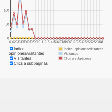
)
100
)
50
0
01
02
03
04
05
06
07
08
09
10
11
12
13
14
15
16
17
18
19
20
21
22
23
24
25
26
27
28
29
30
31
Indice:
Indice: opiniones/visitantes
opiniones/visitantes
Visitantes
Visitantes
Clics a subpáginas
Clics a subpáginas