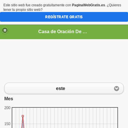
Este sitio web fue creado gratuitamente con
PaginaWebGratis.es
. ¿Quieres
tener tu propio sitio web?
REGÍSTRATE GRATIS
Casa de Oración De Daniel Flores Perez Zeledon Costa Rica
O TESTAMENTO
 (VIDEOS)
CO
este
EOS)
Mes
NÉ
200
150