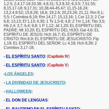
1,2.5; 2,4.17-18.33.38; 4,8.31; 5,3.9.32; 6,3.5; 7,51.55;
IDEOS)
8,15.17-18; 9,17.31; 10,38.44-45.47; 11,15-16.24;
13,2.4.9.52; 15,8.28; 16,6; 19,2.6; 20,23.28; 21,11; Rm 9,1;
5,5; I Corintios 6,19; Rm 14,17; 15,13.16; 1 Cor 12,3; 2 Cor
6,6; 13,13; Ef 1,13; 4,30; 1 Ts 1,5-6; 4,8: 2 Tm 1,14; Tito 3,5;
Hb 2,4; 3,7; 6,4; 9,8; 1 P 1,12; Jd 1,20; EL ESPÍRITU DEL
PADRE: Mt 10,20; EL ESPIRITU DEL HIJO: Gal 4,6; EL
ESPÍRITU DE JESÚS: Hch 16,7; EL ESPÍRITU DE
CRISTO: Rm 8,9; EL ESPÍRITU DE JESUCRISTO: Flp
1,19; EL ESPÍRITU DEL SEÑOR: Lc 4,18; Hch 8,39; 2
Corintios 3,17-18;
-
EL ESPÍRITU SANTO
: (
Capítulo IV
)
-
EL ESPÍRITU SANTO
: (
Capítulo V
)
-
LOS ÁNGELES
:
-
LA DIVINIDAD DE JESUCRISTO
:
-
HALLOWEEN
:
- EL DON DE LENGUAS
:
- EL BAUTISMO EN EL ESPÍRITU SANTO
: