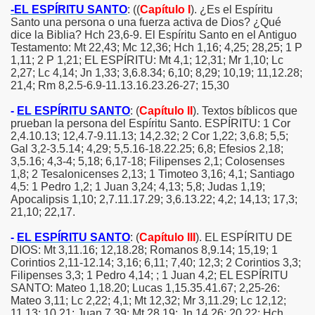
-EL ESPÍRITU SANTO
: ((
Capítulo I
). ¿Es el Espíritu
Santo una persona o una fuerza activa de Dios? ¿Qué
)
dice la Biblia? Hch 23,6-9. El Espíritu Santo en el Antiguo
Testamento: Mt 22,43; Mc 12,36; Hch 1,16; 4,25; 28,25; 1 P
)
1,11; 2 P 1,21; EL ESPÍRITU: Mt 4,1; 12,31; Mr 1,10; Lc
2,27; Lc 4,14; Jn 1,33; 3,6.8.34; 6,10; 8,29; 10,19; 11,12.28;
21,4; Rm 8,2.5-6.9-11.13.16.23.26-27; 15,30
-
EL ESPÍRITU SANTO
: (
Capítulo II
). Textos bíblicos que
prueban la persona del Espíritu Santo. ESPÍRITU: 1 Cor
2,4.10.13; 12,4.7-9.11.13; 14,2.32; 2 Cor 1,22; 3,6.8; 5,5;
Gal 3,2-3.5.14; 4,29; 5,5.16-18.22.25; 6,8; Efesios 2,18;
3,5.16; 4,3-4; 5,18; 6,17-18; Filipenses 2,1; Colosenses
1,8; 2 Tesalonicenses 2,13; 1 Timoteo 3,16; 4,1; Santiago
4,5: 1 Pedro 1,2; 1 Juan 3,24; 4,13; 5,8; Judas 1,19;
Apocalipsis 1,10; 2,7.11.17.29; 3,6.13.22; 4,2; 14,13; 17,3;
21,10; 22,17.
-
EL ESPÍRITU SANTO
: (
Capítulo III
). EL ESPÍRITU DE
DIOS: Mt 3,11.16; 12,18.28; Romanos 8,9.14; 15,19; 1
Corintios 2,11-12.14; 3,16; 6,11; 7,40; 12,3; 2 Corintios 3,3;
Filipenses 3,3; 1 Pedro 4,14; ; 1 Juan 4,2; EL ESPÍRITU
SANTO: Mateo 1,18.20; Lucas 1,15.35.41.67; 2,25-26:
Mateo 3,11; Lc 2,22; 4,1; Mt 12,32; Mr 3,11.29; Lc 12,12;
11,13; 10,21; Juan 7,39; Mt 28,19; Jn 14,26; 20,22; Hch