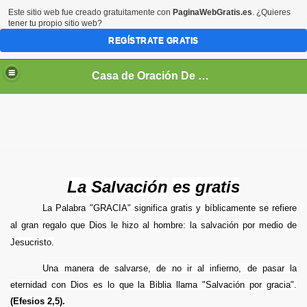
Este sitio web fue creado gratuitamente con
PaginaWebGratis.es
. ¿Quieres
tener tu propio sitio web?
REGÍSTRATE GRATIS
Casa de Oración De Daniel Flores Perez Zeledon Costa Rica
O TESTAMENTO
 (VIDEOS)
La Salvación
es gratis
CO
La Palabra
"GRACIA" significa gratis y bíblicamente se refiere
EOS)
al gran regalo que Dios le hizo al hombre: la salvación por medio de
Jesucristo.
NÉ
Una manera de salvarse, de no ir al infierno, de pasar la
eternidad con Dios es lo que la Biblia llama "Salvación por gracia".
(Efesios 2,5).