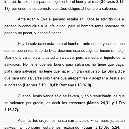
lo creó, lo hizo libre para escoger entre el bien y el mal
(Génesis 2,16-
IDEOS)
17)
, por ende no es correcto que Dios obligue al hombre a salvarse.
Ante Adán y Eva el pecado estaba ahí. Dios le advirtió que el
pecado lo conduciría a la infelicidad, pero el hombre tenía potestad de
pecar o no pecar, y escogió pecar.
Hoy la salvación está ante el hombre, ante usted, y usted sabe
que es buena (es ético de Dios decirnos cuando algo es bueno o malo).
Dios no lo va a forzar a usted a salvarse, pero ahí está el tiquete de la
salvación. No tiene que ser bueno para salvarse, no tiene que pagar
plata para salvarse, no tiene que hacer un gran esfuerzo. La Biblia dice
que para uno salvarse solo tiene que arrepentirse y aceptar a Jesús en
el corazón
(Hechos 3,19; 10,43; Romanos 10,9-10).
Cuando Jesús venga sólo se llevará, y sólo resucitarán los que
se salvaron por gracia, es decir los creyentes
(Mateo 24,31 y I Tes
4,16-17).
Además los creyentes nunca irán al Juicio Final, pues ya están
salvos, al contrario estaremos juzgando
(Juan 3,18.36; 5,24; I